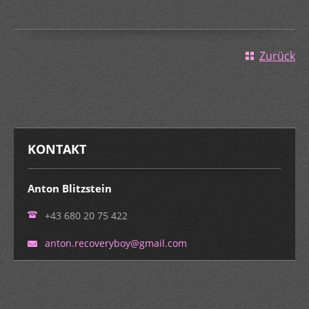
Zurück
KONTAKT
Anton Blitzstein
+43 680 20 75 422
anton.re
coverybo
y@gmail.
com